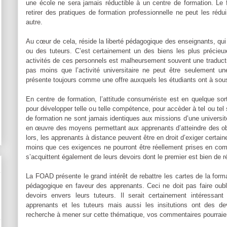
une école ne sera jamais réductible à un centre de formation. Le 
retirer des pratiques de formation professionnelle ne peut les ré
autre.
Au cœur de cela, réside la liberté pédagogique des enseignants, qui
ou des tuteurs. C’est certainement un des biens les plus précieux
activités de ces personnels est malheursement souvent une traduction
pas moins que l’activité universitaire ne peut être seulement 
présente toujours comme une offre auxquels les étudiants ont à sous
En centre de formation, l’attitude consumériste est en quelque sort
pour développer telle ou telle compétence, pour accèder à tel ou tel s
de formation ne sont jamais identiques aux missions d’une universit
en œuvre des moyens permettant aux apprenants d’atteindre des obje
lors, les apprenants à distance peuvent être en droit d’exiger certaine
moins que ces exigences ne pourront être réellement prises en com
s’acquittent également de leurs devoirs dont le premier est bien de r
La FOAD présente le grand intérêt de rebattre les cartes de la formati
pédagogique en faveur des apprenants. Ceci ne doit pas faire oubl
devoirs envers leurs tuteurs. Il serait certainement intéressant
apprenants et les tuteurs mais aussi les insitutions ont des de
recherche à mener sur cette thématique, vos commentaires pourraien