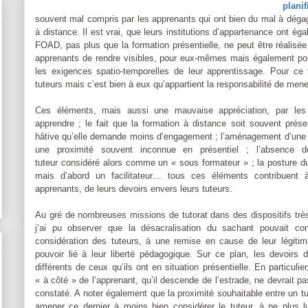
plani
souvent mal compris par les apprenants qui ont bien du mal à déga
à distance. Il est vrai, que leurs institutions d’appartenance ont égal
FOAD, pas plus que la formation présentielle, ne peut être réalisée
apprenants de rendre visibles, pour eux-mêmes mais également pour 
les exigences spatio-temporelles de leur apprentissage. Pour ce f
tuteurs mais c’est bien à eux qu’appartient la responsabilité de mene
Ces éléments, mais aussi une mauvaise appréciation, par les 
apprendre ; le fait que la formation à distance soit souvent prés
hâtive qu’elle demande moins d’engagement ; l’aménagement d’une r
une proximité souvent inconnue en présentiel ; l’absence d
tuteur considéré alors comme un « sous formateur » ; la posture d
mais d’abord un facilitateur… tous ces éléments contribuent à
apprenants, de leurs devoirs envers leurs tuteurs.
Au gré de nombreuses missions de tutorat dans des dispositifs très
j’ai pu observer que la désacralisation du sachant pouvait co
considération des tuteurs, à une remise en cause de leur légitim
pouvoir lié à leur liberté pédagogique. Sur ce plan, les devoirs
différents de ceux qu’ils ont en situation présentielle. En particulie
« à côté » de l’apprenant, qu’il descende de l’estrade, ne devrait p
constaté. A noter également que la proximité souhaitable entre un t
amener ce dernier à moins bien considérer le tuteur, à ne plus l