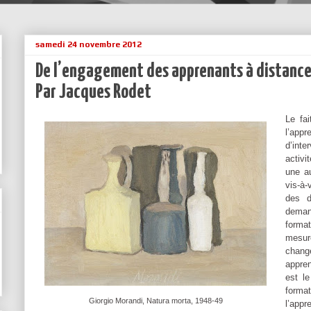
samedi 24 novembre 2012
De l’engagement des apprenants à distance 
Par Jacques Rodet
Le fai
l’app
d’inte
activ
une a
vis-à-
des d
deman
format
mesur
chang
appre
est le
forma
Giorgio Morandi, Natura morta, 1948-49
l’app