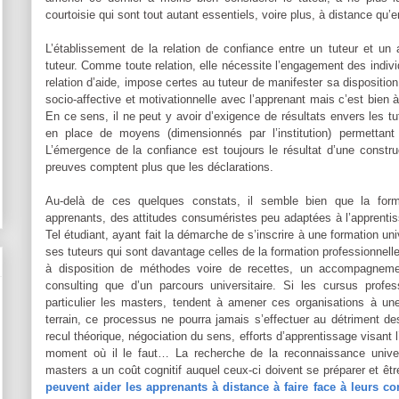
courtoisie qui sont tout autant essentiels, voire plus, à distance qu’
L’établissement de la relation de confiance entre un tuteur et u
tuteur. Comme toute relation, elle nécessite l’engagement des indivi
relation d’aide, impose certes au tuteur de manifester sa disposition 
socio-affective et motivationnelle avec l’apprenant mais c’est bien à 
En ce sens, il ne peut y avoir d’exigence de résultats envers les
en place de moyens (dimensionnés par l’institution) permettant
L’émergence de la confiance est toujours le résultat d’une const
preuves comptent plus que les déclarations.
Au-delà de ces quelques constats, il semble bien que la form
apprenants, des attitudes consuméristes peu adaptées à l’apprenti
Tel étudiant, ayant fait la démarche de s’inscrire à une formation u
ses tuteurs qui sont davantage celles de la formation professionnelle
à disposition de méthodes voire de recettes, un accompagnemen
consulting que d’un parcours universitaire. Si les cursus profess
particulier les masters, tendent à amener ces organisations à un
terrain, ce processus ne pourra jamais s’effectuer au détriment des
recul théorique, négociation du sens, efforts d’apprentissage visant l
moment où il le faut… La recherche de la reconnaissance universi
masters a un coût cognitif auquel ceux-ci doivent se préparer et être
peuvent aider les apprenants à distance à faire face à leurs con