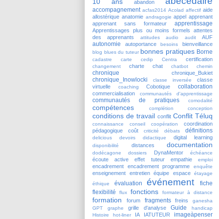
abécédaire
10 ans
abandon
accompagnement
aide
acfas2014
Acolad
affectif
allostérique
anatomie
appel
apprenant
andragogie
apprentissage
apprenant sans formateur
Apprentissages plus ou moins formels
attentes
des apprenants
AUF
attitudes
audio
audit
autonomie
autoportance
bienveillance
besoins
bonnes pratiques
Borne
blog
blues du tuteur
certification
cadastre
carte
cedip
Centra
charte
chat
changement
chatbot
chemin
chronique
chronique_Bukiet
chronique_Inowlocki
classe
classe inversée
collaboration
virtuelle
Cobotique
coaching
commercialisation
communautés d'apprentissage
communautés de pratiques
comodalité
compétences
complétion
conception
conditions de travail
Conflit Téluq
conflit
coordination
connaissance
conseil
coopération
définitions
pédagogique
coût
criticité
débats
digital learning
delicious
devoirs
didactique
documentation
distances
disponibilité
DynaMentor
dodécagone
dossiers
échéance
écoute active
effet tuteur
empathie
emploi
encadrement
encadrement programme
enquête
enseignement
entretien
équipe
espace
étayage
événement
évaluation
fiche
éthique
fonctions
flexibilité
flux
formateur à distance
formation
fragments
forum
freins
ganesha
Guide
grille d'analyse
GPT
graphe
handicap
imageàpenser
IA
IATUTEUR
Histoire
hot-liner