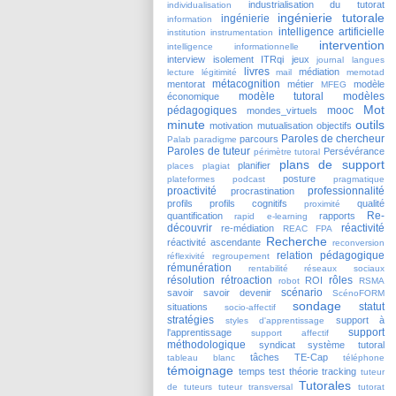
industrialisation du tutorat
individualisation
ingénierie tutorale
ingénierie
information
intelligence artificielle
institution
instrumentation
intervention
intelligence informationnelle
interview
isolement
ITRqi
jeux
journal
langues
livres
médiation
lecture
légitimité
mail
memotad
métacognition
mentorat
métier
modèle
MFEG
modèle tutoral
modèles
économique
Mot
pédagogiques
mooc
mondes_virtuels
minute
outils
motivation
mutualisation
objectifs
Paroles de chercheur
parcours
Palab
paradigme
Paroles de tuteur
Persévérance
périmètre tutoral
plans de support
planifier
places
plagiat
posture
plateformes
podcast
pragmatique
proactivité
professionnalité
procrastination
profils
profils cognitifs
qualité
proximité
Re-
quantification
rapports
rapid e-learning
découvrir
réactivité
re-médiation
REAC FPA
Recherche
réactivité ascendante
reconversion
relation pédagogique
réflexivité
regroupement
rémunération
rentabilité
réseaux sociaux
résolution
rétroaction
rôles
ROI
robot
RSMA
scénario
savoir
savoir devenir
ScénoFORM
sondage
statut
situations
socio-affectif
stratégies
support à
styles d'apprentissage
support
l'apprentissage
support affectif
méthodologique
syndicat
système tutoral
tâches
TE-Cap
tableau blanc
téléphone
témoignage
temps
test
théorie
tracking
tuteur
Tutorales
de tuteurs
tuteur transversal
tutorat