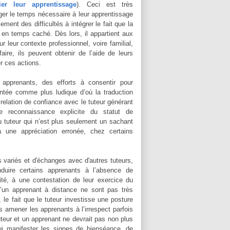
fier leur apprentissage
). Ceci est très
ger le temps nécessaire à leur apprentissage
ement des difficultés à intégrer le fait que la
 en temps caché. Dès lors, il appartient aux
leur contexte professionnel, voire familial,
aire, ils peuvent obtenir de l’aide de leurs
r ces actions.
apprenants, des efforts à consentir pour
entée comme plus ludique d’où la traduction
elation de confiance avec le tuteur générant
e reconnaissance explicite du statut de
u tuteur qui n’est plus seulement un sachant
 une appréciation erronée, chez certains
 variés et d'échanges avec d'autres tuteurs,
nduire certains apprenants à l’absence de
ité, à une contestation de leur exercice du
 d’un apprenant à distance ne sont pas très
r, le fait que le tuteur investisse une posture
as amener les apprenants à l’irrespect parfois
uteur et un apprenant ne devrait pas non plus
ui manifester les signes de bienséance, de