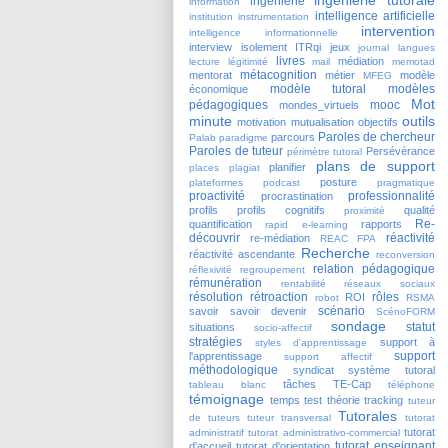
ingénierie
information
intelligence artificielle
institution
instrumentation
intervention
intelligence informationnelle
interview
isolement
ITRqi
jeux
journal
langues
livres
médiation
lecture
légitimité
mail
memotad
métacognition
mentorat
métier
modèle
MFEG
modèle tutoral
modèles
économique
Mot
pédagogiques
mooc
mondes_virtuels
minute
outils
motivation
mutualisation
objectifs
Paroles de chercheur
parcours
Palab
paradigme
Paroles de tuteur
Persévérance
périmètre tutoral
plans de support
planifier
places
plagiat
posture
plateformes
podcast
pragmatique
proactivité
professionnalité
procrastination
profils
profils cognitifs
qualité
proximité
Re-
quantification
rapports
rapid e-learning
découvrir
réactivité
re-médiation
REAC FPA
Recherche
réactivité ascendante
reconversion
relation pédagogique
réflexivité
regroupement
rémunération
rentabilité
réseaux sociaux
résolution
rétroaction
rôles
ROI
robot
RSMA
scénario
savoir
savoir devenir
ScénoFORM
sondage
statut
situations
socio-affectif
stratégies
support à
styles d'apprentissage
support
l'apprentissage
support affectif
méthodologique
syndicat
système tutoral
tâches
TE-Cap
tableau blanc
téléphone
témoignage
temps
test
théorie
tracking
tuteur
Tutorales
de tuteurs
tuteur transversal
tutorat
tutorat
administratif
tutorat administrativo-commercial
tutorat enseignant
d'accueil
tutorat d'orientation