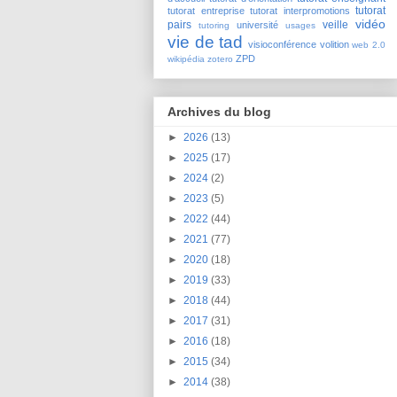
tutorat
tutorat entreprise
tutorat interpromotions
vidéo
pairs
veille
université
tutoring
usages
vie de tad
visioconférence
volition
web 2.0
ZPD
wikipédia
zotero
Archives du blog
►
2026
(13)
►
2025
(17)
►
2024
(2)
►
2023
(5)
►
2022
(44)
►
2021
(77)
►
2020
(18)
►
2019
(33)
►
2018
(44)
►
2017
(31)
►
2016
(18)
►
2015
(34)
►
2014
(38)