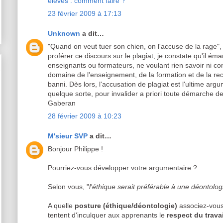
élèves : comment faire ?
23 février 2009 à 17:13
Unknown
a dit…
"Quand on veut tuer son chien, on l'accuse de la rage", 
proférer ce discours sur le plagiat, je constate qu'il é
enseignants ou formateurs, ne voulant rien savoir ni con
domaine de l'enseignement, de la formation et de la rech
banni. Dès lors, l'accusation de plagiat est l'ultime ar
quelque sorte, pour invalider a priori toute démarche de 
Gaberan
28 février 2009 à 10:23
M'sieur SVP
a dit…
Bonjour Philippe !
Pourriez-vous développer votre argumentaire ?
Selon vous, "
l'éthique serait préférable à une déontolog
A quelle
posture (éthique/déontologie)
associez-vous
tentent d'inculquer aux apprenants le
respect du travai