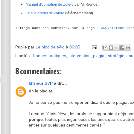
Manuel d'utilisation de Zotero
par M. Riondet
Le site officiel de Zotero
(téléchargement)
l'image dans son contexte, sur la page :
www.amateur-ide
Publié par
Le blog de t@d
à
06:05
Libellés :
bonnes pratiques
,
intervention
,
plagiat
,
stratégies
,
su
8 commentaires:
M'sieur SVP
a dit…
Ah le plagiat...
Je ne pense pas me tromper en disant que le plagiat exi
Lorsque j'étais élève, les profs ne supportaient déjà p
pompe
, toutes plus ingénieuses les unes que les autre
entier sur quelques centimètres carrés ?