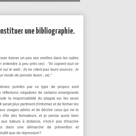
onstituer une bibliographie.
laisser trainer un peu ses oreilles dans les salles
r entendre à peu près ceci : "
ils copient tout ce
nt sur le we
b ; ils ne citent pas leurs sources ; le
eur mode de pensée favori ; etc.
"
blèmes pointés par ce type de propos sont
es réflexions
négatives
de certains enseignants
toute la responsabilité du plagiat sur les seuls
l serait plus pertinent d'informer et de former les
aux usages admis et de décrire ceux qui ne le
e rôle des formateurs, et je pense aussi bien
ux tuteurs à distance, n'est-il pas d'inscrire
ons dans une démarche de prévention et
plutôt que de répression?