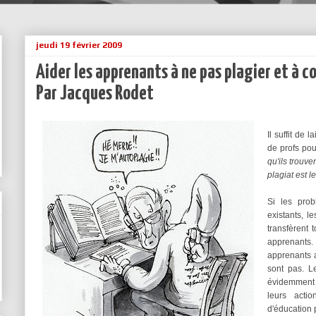
jeudi 19 février 2009
Aider les apprenants à ne pas plagier et à c
Par Jacques Rodet
Il suffit de 
de profs pou
qu'ils trouve
plagiat est l
Si les pro
existants, l
transfèrent 
apprenants. I
apprenants 
sont pas. L
évidemment a
leurs acti
d'éducation 