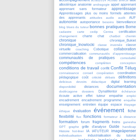
acfas2014
Acolad
affectif
allostérique
anatomie
appel
apprenant
andragogie
apprentissage
apprenant sans formateur
Apprentissages plus ou moins formels
attentes
des apprenants
AUF
attitudes
audio
audit
autonomie
autoportance
bienveillance
besoins
bonnes pratiques
Borne
blog
blues du tuteur
certification
cadastre
carte
cedip
Centra
charte
chat
changement
chatbot
chemin
chronique
chronique_Bukiet
chronique_Inowlocki
classe
classe inversée
collaboration
virtuelle
Cobotique
coaching
commercialisation
communautés d'apprentissage
communautés de pratiques
comodalité
compétences
complétion
conception
conditions de travail
Conflit Téluq
conflit
coordination
connaissance
conseil
coopération
définitions
pédagogique
coût
criticité
débats
digital learning
delicious
devoirs
didactique
documentation
distances
disponibilité
DynaMentor
dodécagone
dossiers
échéance
écoute active
effet tuteur
empathie
emploi
encadrement
encadrement programme
enquête
enseignement
entretien
équipe
espace
étayage
événement
évaluation
fiche
éthique
fonctions
flexibilité
flux
formateur à distance
formation
fragments
forum
freins
ganesha
Guide
grille d'analyse
GPT
graphe
handicap
imageàpenser
IA
IATUTEUR
Histoire
hot-liner
industrialisation du tutorat
individualisation
ingénierie tutorale