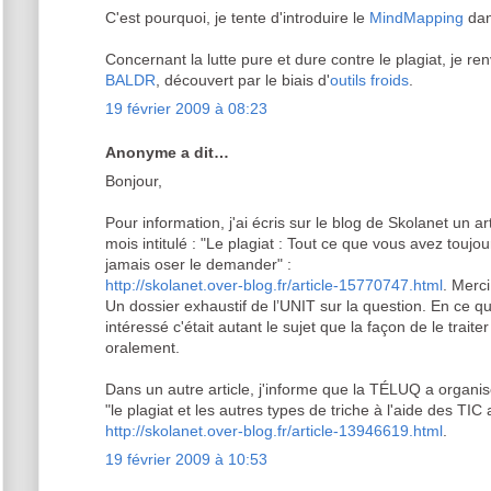
C'est pourquoi, je tente d'introduire le
MindMapping
dan
Concernant la lutte pure et dure contre le plagiat, je re
BALDR
, découvert par le biais d'
outils froids
.
19 février 2009 à 08:23
Anonyme a dit…
Bonjour,
Pour information, j'ai écris sur le blog de Skolanet un art
mois intitulé : "Le plagiat : Tout ce que vous avez toujou
jamais oser le demander" :
http://skolanet.over-blog.fr/article-15770747.html
. Merc
Un dossier exhaustif de l’UNIT sur la question. En ce q
intéressé c'était autant le sujet que la façon de le trai
oralement.
Dans un autre article, j'informe que la TÉLUQ a organis
"le plagiat et les autres types de triche à l'aide des TIC
http://skolanet.over-blog.fr/article-13946619.html
.
19 février 2009 à 10:53