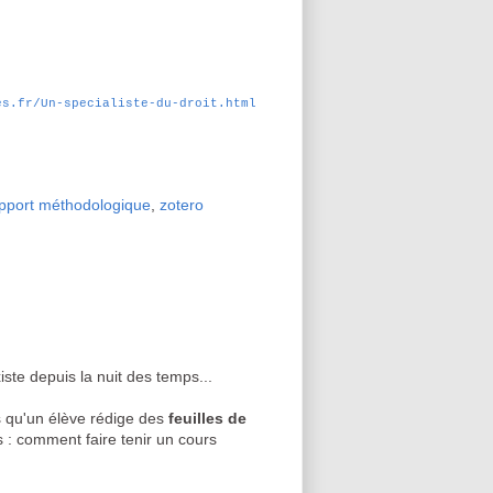
es.fr/
Un-specialiste-du-droit.html
pport méthodologique
,
zotero
ste depuis la nuit des temps...
as qu'un élève rédige des
feuilles de
s : comment faire tenir un cours